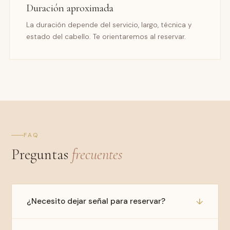
Duración aproximada
La duración depende del servicio, largo, técnica y
estado del cabello. Te orientaremos al reservar.
Asistente de cita
D'RAGGIO ESTILISTAS
FAQ
Preguntas
frecuentes
Reservar cita
↓
¿Necesito dejar señal para reservar?
Balayage y color